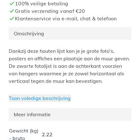
100% veilige betaling
Gratis verzending vanaf €20
Klantenservice via e-mail, chat & telefoon
Omschrijving
Dankzij deze houten lijst kan je je grote foto's,
posters en affiches een plaatsje aan de muur geven.
De zwarte fotolijst is aan de achterkant voorzien
van hangers waarmee je ze zowel horizontaal als
verticaal tegen de muur kan bevestigen.
Om het plexiglas te beschermen tijdens het
Toon voledige beschrijving
transport, is het langs beide kanten van een folie
voorzien. Deze folie is voor gebruik gemakkelijk te
Meer informatie
verwijderen.
Gewicht (kg)
2.22
- bruto