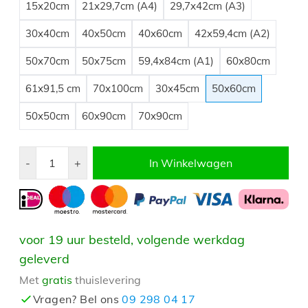
15x20cm
21x29,7cm (A4)
29,7x42cm (A3)
30x40cm
40x50cm
40x60cm
42x59,4cm (A2)
50x70cm
50x75cm
59,4x84cm (A1)
60x80cm
61x91,5 cm
70x100cm
30x45cm
50x60cm
50x50cm
60x90cm
70x90cm
Aantal
-
+
In Winkelwagen
voor 19 uur besteld, volgende werkdag
geleverd
Met
gratis
thuislevering
Vragen? Bel ons
09 298 04 17