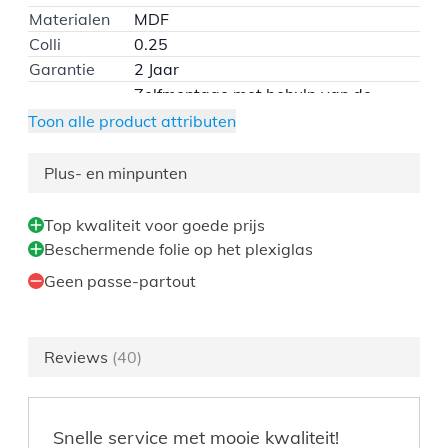
Materialen
MDF
Colli
0.25
Garantie
2 Jaar
Zelfmontage met behulp van de
Montage
montagehandleiding
Toon alle product attributen
Hoogte (cm)
50
Diepte (cm)
1.5
Plus- en minpunten
Breedte (cm)
60
Collectie
Madison
Top kwaliteit voor goede prijs
Formaat
Beschermende folie op het plexiglas
50x60cm
foto
Geen passe-partout
Barcode
5400943364385
Kleur
Zwart
Reviews
(40)
Snelle service met mooie kwaliteit!