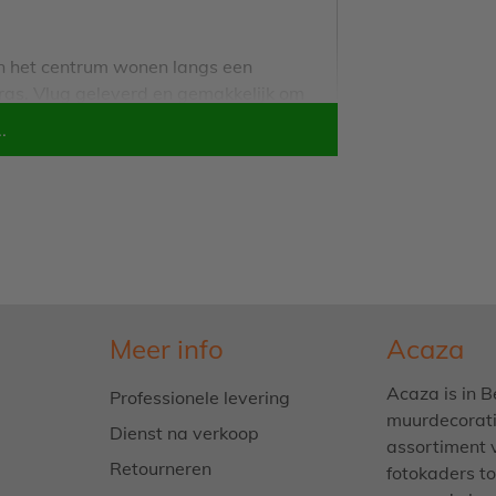
 in het centrum wonen langs een
ras. Vlug geleverd en gemakkelijk om
.
Meer info
Acaza
Acaza is in B
Professionele levering
muurdecoratie
Dienst na verkoop
assortiment 
Retourneren
fotokaders to