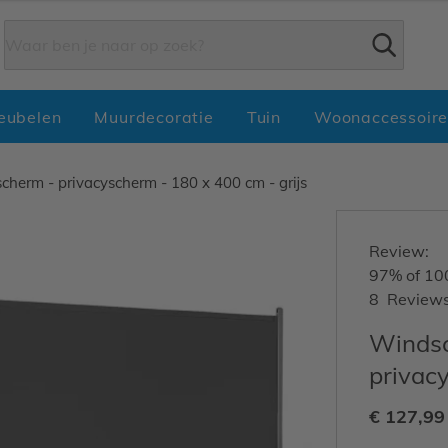
Zoek
eubelen
Muurdecoratie
Tuin
Woonaccessoire
cherm - privacyscherm - 180 x 400 cm - grijs
Review:
97
% of
10
8
Review
Windsc
privacy
€ 127,99