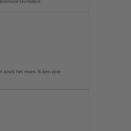
Helemaal tevreden!
 bevestigt): 11,8 x 11,8 x 1,7 cm
 zoals het moet. Ik ben zeer
ating
 beschutte én stijlvolle buitenruimte.