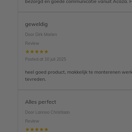
Montagemateriaal
bezorgd en goede communicatie vanuit Acaza. 
Duidelijke handleiding
geweldig
Specificaties:
Merk: ACAZA
Door
Dirk Marien
Kleur doek: donkergrijs
Review
Kleur palen: lichtgrijs
Afmetingen: 400 x 180 cm (L x H)
Posted at
10 juli 2025
Afmeting muurbevestiging (waaraan je de vaste/lange paal
Gewicht: 10 kg
heel goed product, makkelijk te monterenen werkt
Materialen:
tevreden.
onderdelen:
aluminium
(= duurzaam)
doek: waterafstotend polyester (280 g/m²) met PU-co
Alles perfect
Bestel nu deze premium zijluifel van ACAZA en creëer een
Door
Lannoo Christiaan
Review