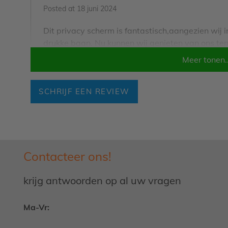
Posted at
18 juni 2024
Dit privacy scherm is fantastisch,aangezien wij
drukke baan. Nu kunnen wij genieten van ons ter
te plaatsen,alvast bedankt ACAZA
Meer tonen..
SCHRIJF EEN REVIEW
Contacteer ons!
krijg antwoorden op al uw vragen
Ma-Vr: